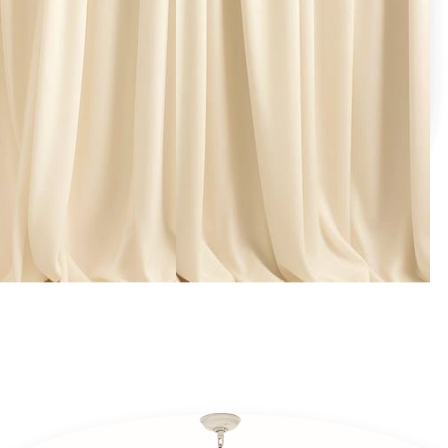
ДОРОГИЕ АЛЕНА И
КРИСТИНА!
Один день в году станет для нас
особенно важным, и мы хотим
провести его
в кругу близких и друзей. С большим
удовольствием приглашаем вас
на нашу свадьбу!