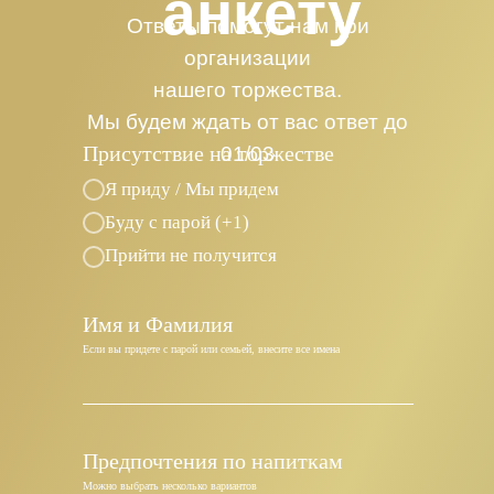
анкету
Ответы помогут нам при
организации
нашего торжества.
Мы будем ждать от вас ответ до
Присутствие на торжестве
01/03
Я приду / Мы придем
Буду с парой (+1)
Прийти не получится
Имя и Фамилия
Если вы придете с парой или семьей, внесите все имена
Предпочтения по напиткам
Можно выбрать несколько вариантов