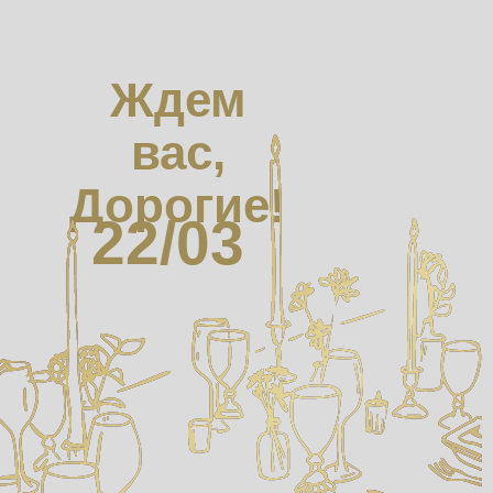
Ждем
вас,
Дорогие!
22/03