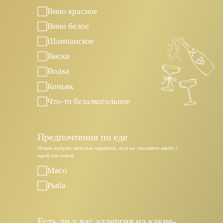
Вино красное
Вино белое
Шампанское
Виски
Водка
Коньяк
Что-то безалкогольное
Предпочтения по еде
Можно выбрать несколько вариантов, если вы заполняете анкету с
парой или семьей
Мясо
Рыба
Есть ли у вас аллергия на какие-