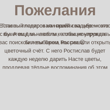
Пожелания
Если вы планировали прийти на церемони
Главный подарок на нашей свадьбе — это
с букетом для невесты, чтобы не утруждать
вы. А ещё мы любим коллекционировать
вас поиском и выбором, мы решили открыт
билеты банка России 😉
цветочный счёт. С него Ростислав будет
каждую неделю дарить Насте цветы,
продлевая тёплые воспоминания об этом
дне.